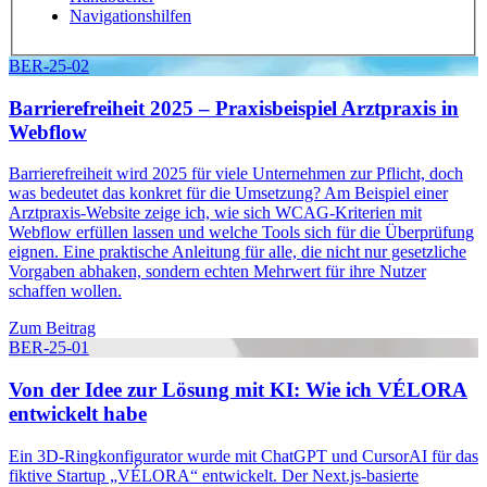
Navigationshilfen
BER-25-02
Barrierefreiheit 2025 – Praxisbeispiel Arztpraxis in
Webflow
Barrierefreiheit wird 2025 für viele Unternehmen zur Pflicht, doch
was bedeutet das konkret für die Umsetzung? Am Beispiel einer
Arztpraxis-Website zeige ich, wie sich WCAG-Kriterien mit
Webflow erfüllen lassen und welche Tools sich für die Überprüfung
eignen. Eine praktische Anleitung für alle, die nicht nur gesetzliche
Vorgaben abhaken, sondern echten Mehrwert für ihre Nutzer
schaffen wollen.
Zum Beitrag
BER-25-01
Von der Idee zur Lösung mit KI: Wie ich VÉLORA
entwickelt habe
Ein 3D-Ringkonfigurator wurde mit ChatGPT und CursorAI für das
fiktive Startup „VÉLORA“ entwickelt. Der Next.js-basierte