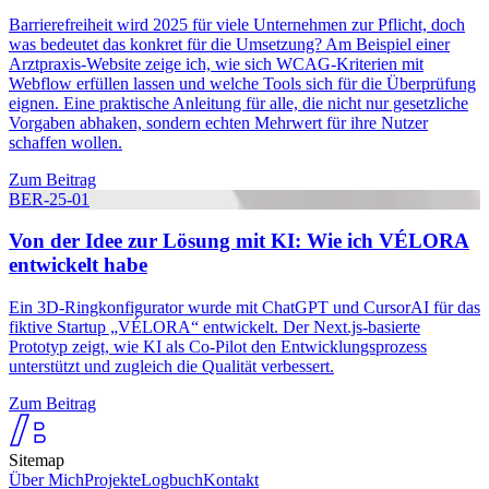
Barrierefreiheit wird 2025 für viele Unternehmen zur Pflicht, doch
was bedeutet das konkret für die Umsetzung? Am Beispiel einer
Arztpraxis-Website zeige ich, wie sich WCAG-Kriterien mit
Webflow erfüllen lassen und welche Tools sich für die Überprüfung
eignen. Eine praktische Anleitung für alle, die nicht nur gesetzliche
Vorgaben abhaken, sondern echten Mehrwert für ihre Nutzer
schaffen wollen.
Zum Beitrag
BER-25-01
Von der Idee zur Lösung mit KI: Wie ich VÉLORA
entwickelt habe
Ein 3D-Ringkonfigurator wurde mit ChatGPT und CursorAI für das
fiktive Startup „VÉLORA“ entwickelt. Der Next.js-basierte
Prototyp zeigt, wie KI als Co-Pilot den Entwicklungsprozess
unterstützt und zugleich die Qualität verbessert.
Zum Beitrag
Sitemap
Über Mich
Projekte
Logbuch
Kontakt